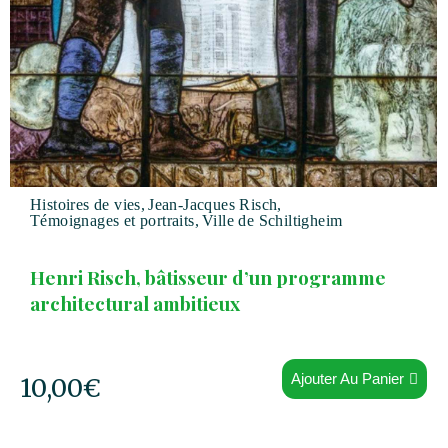
Histoires de vies
,
Jean-Jacques Risch
,
Témoignages et portraits
,
Ville de Schiltigheim
Henri Risch, bâtisseur d’un programme
architectural ambitieux
Ajouter Au Panier
10,00
€