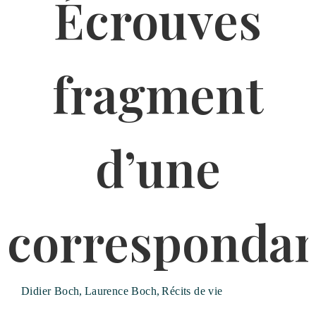
Didier Boch
,
Laurence Boch
,
Récits de vie