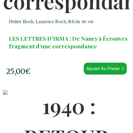
Didier Boch
,
Laurence Boch
,
Récits de vie
LES LETTRES D’IRMA : De Nancy à Écrouves
fragment d’une correspondance
Ajouter Au Panier
25,00
€