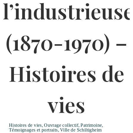
Histoires de vies
,
Ouvrage collectif
,
Patrimoine
,
Témoignages et portraits
,
Ville de Schiltigheim