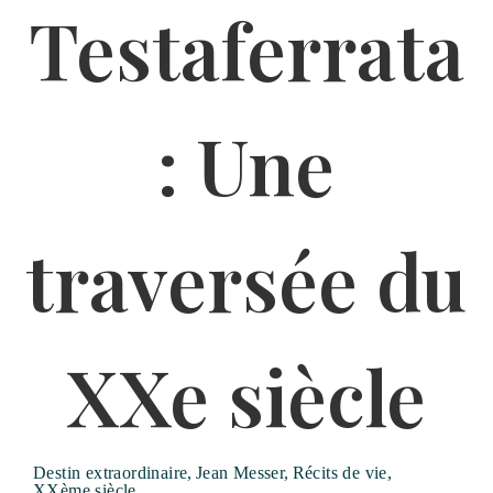
Destin extraordinaire
,
Jean Messer
,
Récits de vie
,
XXème siècle