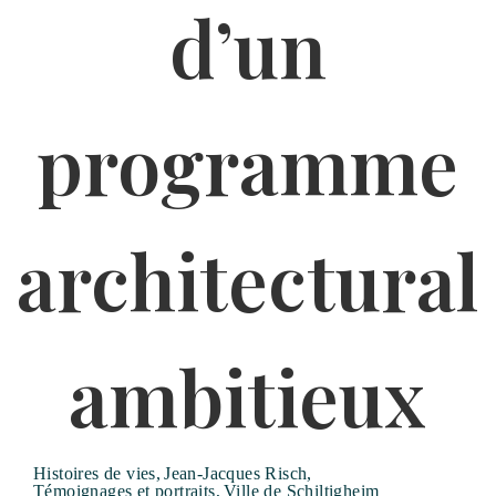
Histoires de vies
,
Jean-Jacques Risch
,
Témoignages et portraits
,
Ville de Schiltigheim