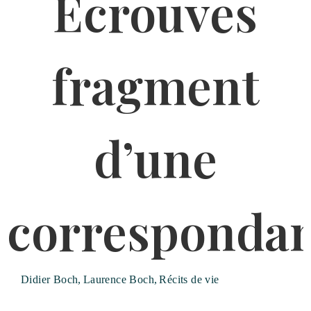
Didier Boch
,
Laurence Boch
,
Récits de vie