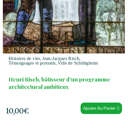
Histoires de vies
,
Jean-Jacques Risch
,
Témoignages et portraits
,
Ville de Schiltigheim
Henri Risch, bâtisseur d’un programme
architectural ambitieux
Ajouter Au Panier
10,00
€