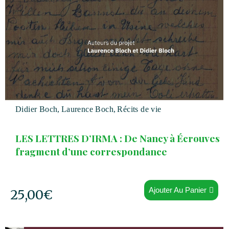
Didier Boch
,
Laurence Boch
,
Récits de vie
LES LETTRES D’IRMA : De Nancy à Écrouves
fragment d’une correspondance
Ajouter Au Panier
25,00
€