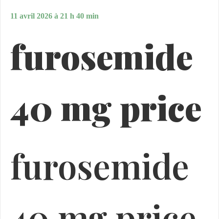
11 avril 2026 à 21 h 40 min
furosemide
40 mg price
furosemide
40 mg price