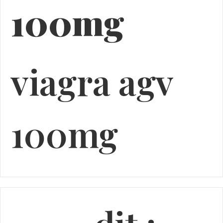
100mg
viagra agv
100mg