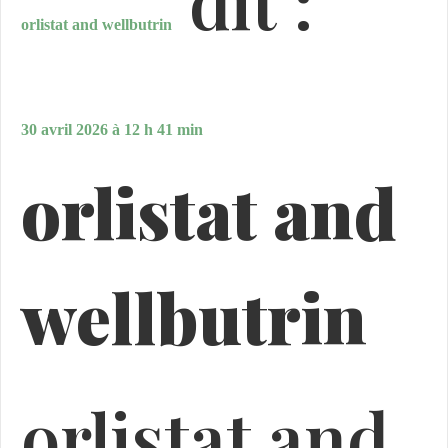
dit :
orlistat and wellbutrin
30 avril 2026 à 12 h 41 min
orlistat and
wellbutrin
orlistat and