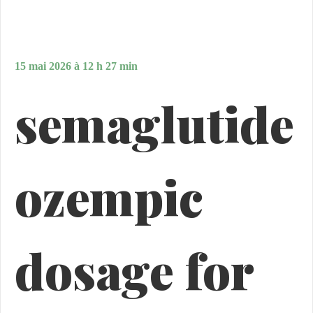
15 mai 2026 à 12 h 27 min
semaglutide
ozempic
dosage for