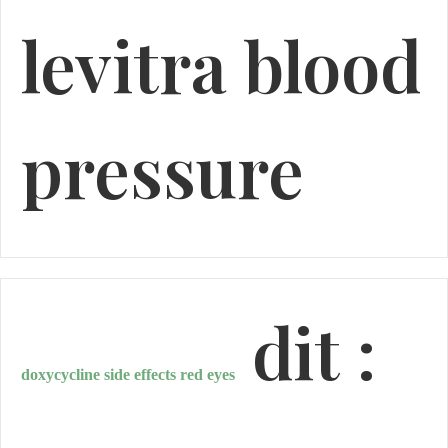
levitra blood
pressure
dit :
doxycycline side effects red eyes