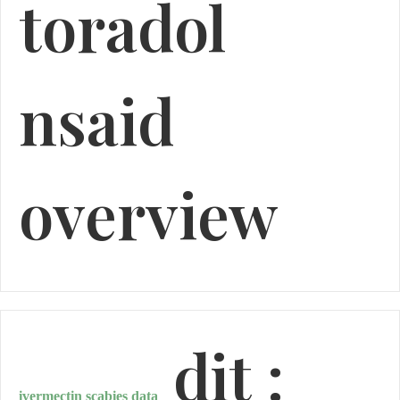
toradol
nsaid
overview
dit :
ivermectin scabies data