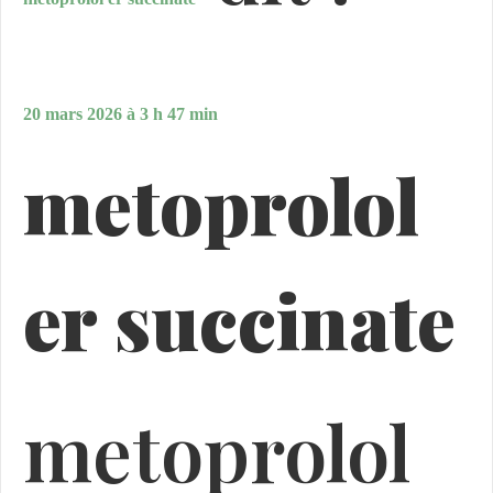
20 mars 2026 à 3 h 47 min
metoprolol
er succinate
metoprolol