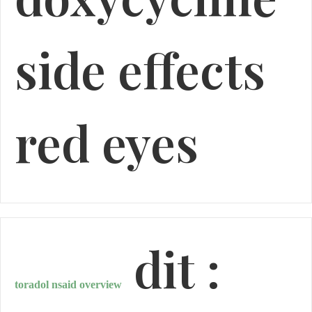
side effects
red eyes
dit :
toradol nsaid overview