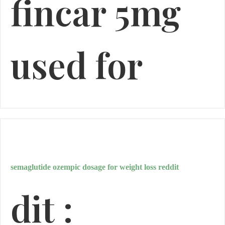
fincar 5mg
used for
semaglutide ozempic dosage for weight loss reddit
dit :