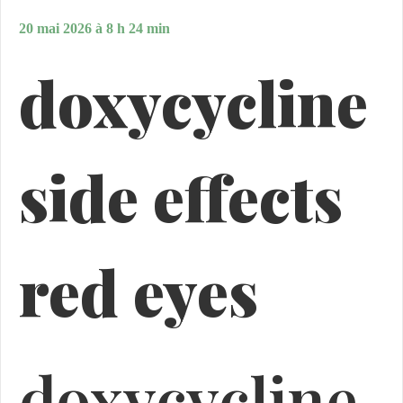
20 mai 2026 à 8 h 24 min
doxycycline
side effects
red eyes
doxycycline