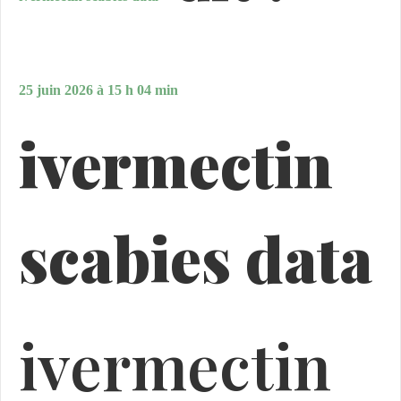
25 juin 2026 à 15 h 04 min
ivermectin
scabies data
ivermectin