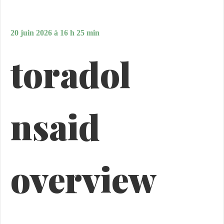
20 juin 2026 à 16 h 25 min
toradol
nsaid
overview